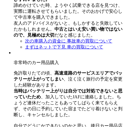
諦めかけていた時、ようやく試乗できる店を見つけ、
実際に運転させてもらいました。そのおかげで安心し
て中古車を購入できました。
友人のアドバイスがないと、もしかすると失敗してい
たかもしれません。
中古とはいえ安い買い物ではない
ので、見極めは大切
だなと感じました。
次の車購入の資金に
事故車の買取について
まずはネットで下見
車の買取について
非常時のカー用品購入
免許取りたての頃、
高速道路のサービスエリアでバッ
テリーが上がってしまい
、泣く泣く旅行の予定を変更
した経験があります。
当時はバッテリー上がりは自分では対処できないと思
っていたため
、加入していたJAFに連絡しました。ち
ょうど連休だったこともあってしばらく来てもらえ
ず、その日に予約していた宿までたどり着けないと判
断し、キャンセルしました。
自分でどうにかできないのかと思い、後日カー用品店