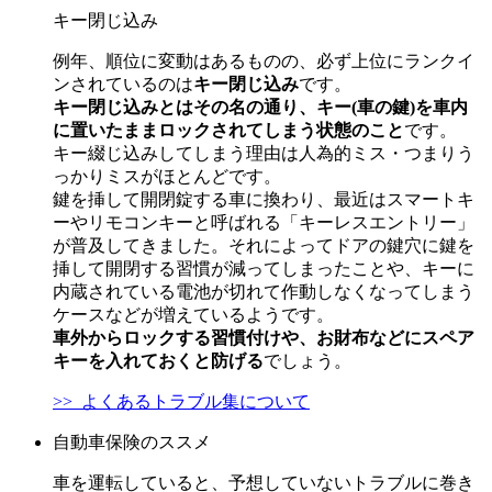
キー閉じ込み
例年、順位に変動はあるものの、必ず上位にランクイ
ンされているのは
キー閉じ込み
です。
キー閉じ込みとはその名の通り、キー(車の鍵)を車内
に置いたままロックされてしまう状態のこと
です。
キー綴じ込みしてしまう理由は人為的ミス・つまりう
っかりミスがほとんどです。
鍵を挿して開閉錠する車に換わり、最近はスマートキ
ーやリモコンキーと呼ばれる「キーレスエントリー」
が普及してきました。それによってドアの鍵穴に鍵を
挿して開閉する習慣が減ってしまったことや、キーに
内蔵されている電池が切れて作動しなくなってしまう
ケースなどが増えているようです。
車外からロックする習慣付けや、お財布などにスペア
キーを入れておくと防げる
でしょう。
>> よくあるトラブル集について
自動車保険のススメ
車を運転していると、予想していないトラブルに巻き