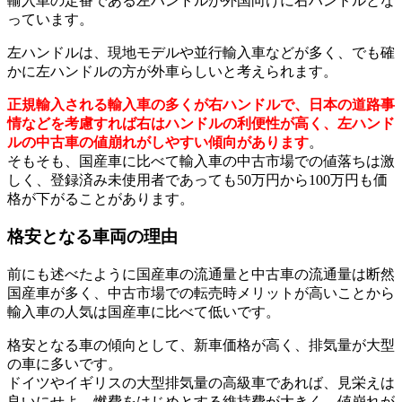
輸入車の定番である左ハンドルが外国向けに右ハンドルとな
っています。
左ハンドルは、現地モデルや並行輸入車などが多く、でも確
かに左ハンドルの方が外車らしいと考えられます。
正規輸入される輸入車の多くが右ハンドルで、日本の道路事
情などを考慮すれば右はハンドルの利便性が高く、左ハンド
ルの中古車の値崩れがしやすい傾向があります
。
そもそも、国産車に比べて輸入車の中古市場での値落ちは激
しく、登録済み未使用者であっても50万円から100万円も価
格が下がることがあります。
格安となる車両の理由
前にも述べたように国産車の流通量と中古車の流通量は断然
国産車が多く、中古市場での転売時メリットが高いことから
輸入車の人気は国産車に比べて低いです。
格安となる車の傾向として、新車価格が高く、排気量が大型
の車に多いです。
ドイツやイギリスの大型排気量の高級車であれば、見栄えは
良いにせよ、燃費をはじめとする維持費が大きく、値崩れが