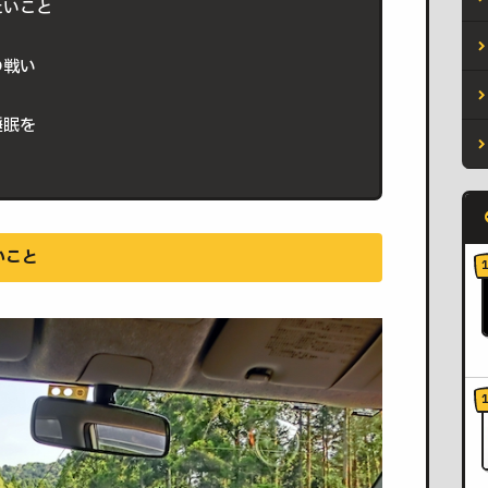
たいこと
の戦い
睡眠を
いこと