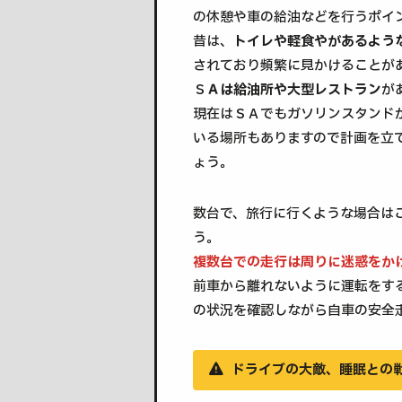
の休憩や車の給油などを行うポイ
昔は、
トイレや軽食やがあるような
されており頻繁に見かけることが
Ｓ
Ａは給油所や大型レストラン
が
現在はＳＡでもガソリンスタンド
いる場所もありますので計画を立
ょう。
数台で、旅行に行くような場合は
う。
複数台での走行は周りに迷惑をか
前車から離れないように運転をす
の状況を確認しながら自車の安全
ドライブの大敵、睡眠との