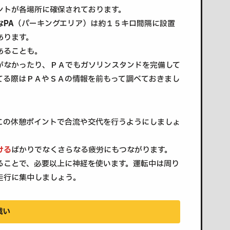
ントが各場所に確保されております。
PA
（パーキングエリア）は約１５キロ間隔に設置
あります。
あることも。
がなかったり、ＰＡでもガソリンスタンドを完備して
てる際はＰＡやＳＡの情報を前もって調べておきまし
この休憩ポイントで合流や交代を行うようにしましょ
ける
ばかりでなくさらなる疲労にもつながります。
ることで、必要以上に神経を使います。運転中は周り
走行に集中しましょう。
戦い