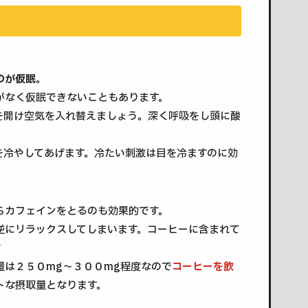
のが仮眠
。
がなく仮眠できないこともあります。
を開け空気を入れ替えましょう。深く呼吸をし頭に酸
を冷やしてあげます。冷たい刺激は目を冷ますのに効
らカフェインをとるのも効果的です。
逆にリラックスしてしまいます。コーヒーに含まれて
度
量は２５０mg〜３００mg程度なので
コーヒーを飲
トな摂取量となります。