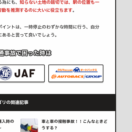
る為にも、
知らない土地の踏切では、駅の位置も一
行動を推測するのに大いに役立ちます
。
ポイントは、一時停止のわずかな時間に行う、自分
にあると言って良いでしょう。
通事故で困った時は
ゴリの関連記事
購入時の
車と車の接触事故！！こんなときど
～
うする？