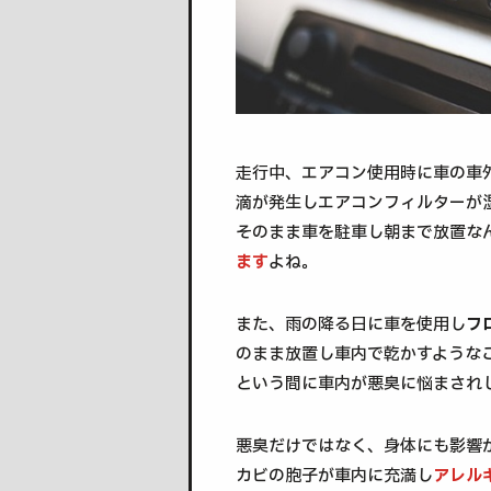
走行中、エアコン使用時に車の車
滴が発生しエアコンフィルターが
そのまま車を駐車し朝まで放置な
ます
よね。
また、雨の降る日に車を使用し
フ
のまま放置し車内で乾かすような
という間に車内が悪臭に悩まされ
悪臭だけではなく、身体にも影響
カビの胞子が車内に充満し
アレル