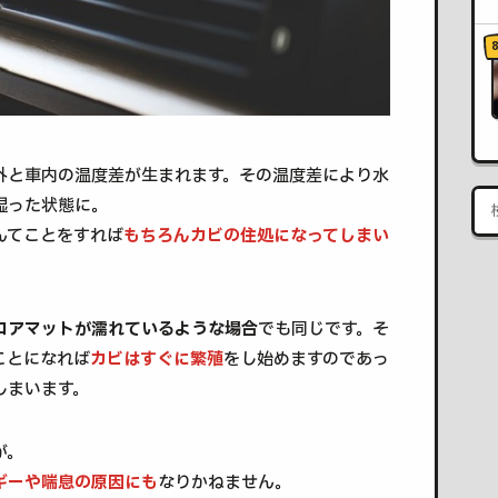
外と車内の温度差が生まれます。その温度差により水
湿った状態に。
んてことをすれば
もちろんカビの住処になってしまい
ロアマットが濡れているような場合
でも同じです。そ
ことになれば
カビはすぐに繁殖
をし始めますのであっ
しまいます。
が。
ギーや喘息の原因にも
なりかねません。