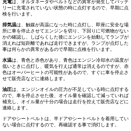
充電
は、オルタネータやベルトなどの異常が発生してバッテ
リーに充電されていない状態の時に点灯するので、早期に点
検を行います。
排気温
は、触媒が高温になった時に点灯し、即座に安全な場
所に車を停止させてエンジンを切り、下回りに可燃物がない
かの確認し、しばらくした後にエンジンを始動してランプが
消えれば短距離であれば走行できますが、ランプが点灯した
事は何らかの異常があるので早期に点検を行います。
水温
は、青色と赤色があり、青色はエンジン冷却水の温度が
低いときに点灯し、暖気を行えば通常は消えるのですが、赤
色はオーバーヒートの可能性があるので、すぐに車を停止さ
せて販売店などに連絡します。
油圧
は、エンジンオイルの圧力が不足している時に点灯する
ので、車を停止させた後、オイル量を確認して減っていれば
補充し、オイル量が十分の場合は走行を控えて販売店などに
連絡します。
ドアやシートベルトは、半ドアやシートベルトを着用してい
ない場合に点灯するので、再確認する事で消灯します。