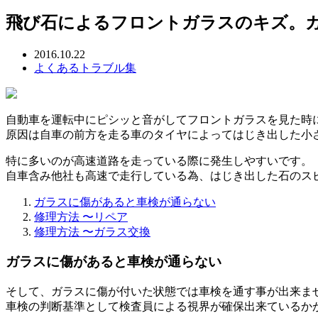
飛び石によるフロントガラスのキズ。
2016.10.22
よくあるトラブル集
自動車を運転中にピシッと音がしてフロントガラスを見た時
原因は自車の前方を走る車のタイヤによってはじき出した小
特に多いのが高速道路を走っている際に発生しやすいです。
自車含み他社も高速で走行している為、はじき出した石のス
ガラスに傷があると車検が通らない
修理方法 〜リペア
修理方法 〜ガラス交換
ガラスに傷があると車検が通らない
そして、ガラスに傷が付いた状態では車検を通す事が出来ま
車検の判断基準として検査員による視界が確保出来ているか