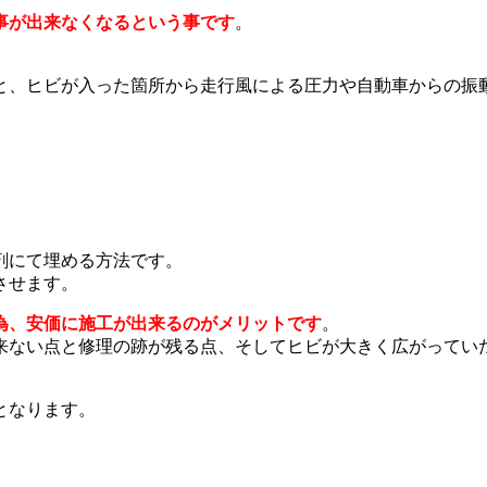
事が出来なくなるという事です
。
。
と、ヒビが入った箇所から走行風による圧力や自動車からの振
。
剤にて埋める方法です。
させます。
為、安価に施工が出来るのがメリットです
。
来ない点と修理の跡が残る点、そしてヒビが大きく広がってい
となります。