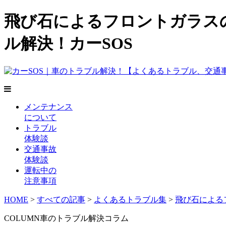
飛び石によるフロントガラスの
ル解決！カーSOS
メンテナンス
について
トラブル
体験談
交通事故
体験談
運転中の
注意事項
HOME
>
すべての記事
>
よくあるトラブル集
>
飛び石による
COLUMN
車のトラブル解決コラム