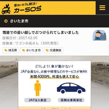
HOME
>
みんなの体験談
>
さいたま市
さいたま市
雪道での追い越しでぶつけられてしまいました
投稿日付 : 2017.02.05
投稿者 : ワゴンの拓さん（30代男性）
埼玉県
さいたま市
交通事故