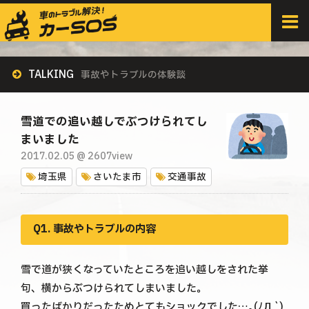
HOME
>
みんなの体験談
>
雪道での追い越しでぶつけられてしまいました
TALKING
事故やトラブルの体験談
雪道での追い越しでぶつけられてし
まいました
2017.02.05 @ 2607view
埼玉県
さいたま市
交通事故
Q1. 事故やトラブルの内容
雪で道が狭くなっていたところを追い越しをされた挙
句、横からぶつけられてしまいました。
買ったばかりだったためとてもショックでした…｡(ﾉД`)