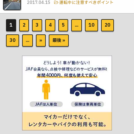
2017.04.15
運転中に注意すべきポイント
1
2
3
4
5
...
10
20
30
...
»
最後 »