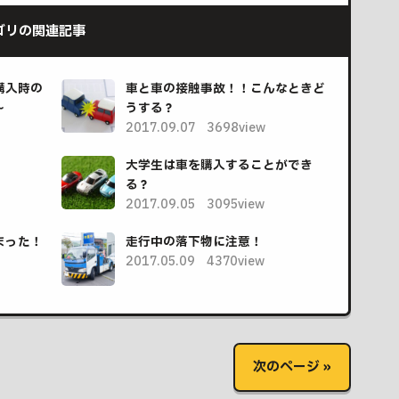
ゴリの関連記事
購入時の
車と車の接触事故！！こんなときど
～
うする？
2017.09.07
3698view
大学生は車を購入することができ
る？
2017.09.05
3095view
まった！
走行中の落下物に注意！
2017.05.09
4370view
次のページ »