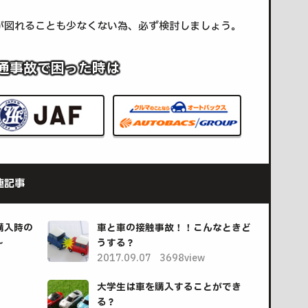
が図れることも少なくない為、必ず検討しましょう。
通事故で困った時は
連記事
購入時の
車と車の接触事故！！こんなときど
～
うする？
2017.09.07
3698view
大学生は車を購入することができ
る？