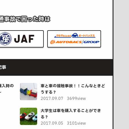
。
通事故で困った時は
記事
購入時の
車と車の接触事故！！こんなときど
～
うする？
2017.09.07
3699view
大学生は車を購入することができ
る？
2017.09.05
3101view