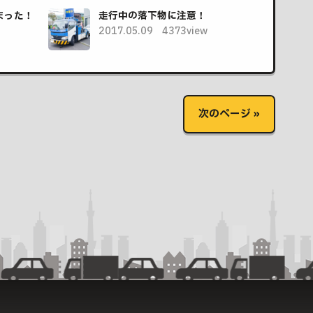
まった！
走行中の落下物に注意！
2017.05.09
4373view
次のページ »