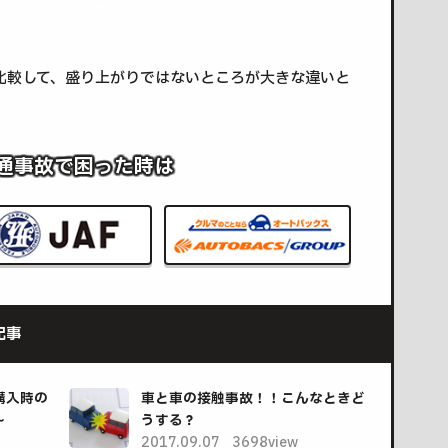
比較して、盛り上がりではないところが大きな違いと
通事故で困った時は
記事
購入時の
車と車の接触事故！！こんなときど
～
うする？
2017.09.07
3698view