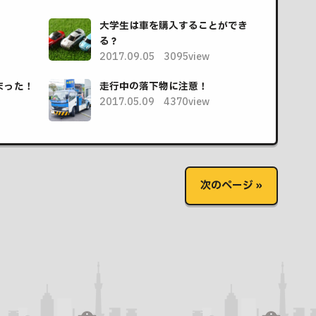
大学生は車を購入することができ
る？
2017.09.05
3095view
まった！
走行中の落下物に注意！
2017.05.09
4370view
次のページ »