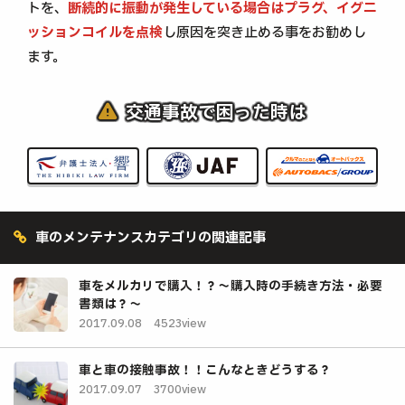
トを、
断続的に振動が発生している場合はプラグ、イグニ
ッションコイルを点検
し原因を突き止める事をお勧めし
ます。
交通事故で困った時は
車のメンテナンスカテゴリの関連記事
車をメルカリで購入！？～購入時の手続き方法・必要
書類は？～
2017.09.08
4523view
車と車の接触事故！！こんなときどうする？
2017.09.07
3700view